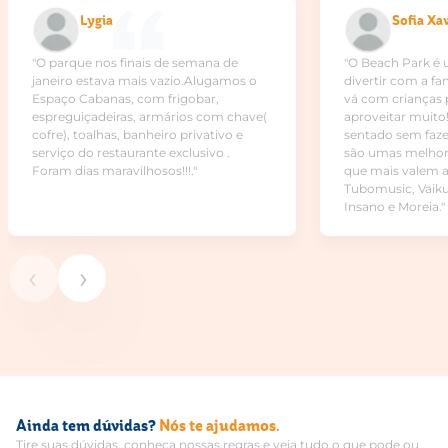
Lygia
Sofia Xa
"O parque nos finais de semana de
"O Beach Park é 
janeiro estava mais vazio.Alugamos o
divertir com a f
Espaço Cabanas, com frigobar,
vá com crianças 
espreguiçadeiras, armários com chave(
aproveitar muito!
cofre), toalhas, banheiro privativo e
sentado sem faze
serviço do restaurante exclusivo .
são umas melhore
Foram dias maravilhosos!!!."
que mais valem a
Tubomusic, Vaiku
Insano e Moreia."
‹
›
Ainda tem dúvidas?
Nós te ajudamos.
Tire suas dúvidas, conheça nossas regras e veja tudo o que pode ou