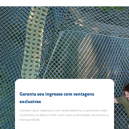
R$35,00 por armário pequeno e R$70,00 por armário grande.
No ato do aluguel, você também deverá disponibilizar um
"caução garantia" de R$25, que será devolvido ao cliente no
momento da devolução das chaves, mais R$5 do cartão
consumo. Lembrando que o aluguel de armários está sujeito
à disponibilidade.
Garanta seu ingresso com vantagens
exclusivas
Compre seus ingressos com antecedência e aproveite cada
momento no Beach Park com mais praticidade, economia e
tranquilidade.