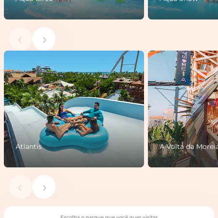
‹
›
Atlantis
A Volta da Morei
‹
›
Escolha o parque que você quer visitar