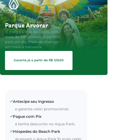
Parque Arvorar
O novo parque do Ceará, com
mais de 250 animais, é perfeito
para um dia cheio de diversão
em meio à natureza.
Garanta já a partir de R$ 129,00
Antecipe seu ingresso
e garanta valor promocional.
Pague com Pix
e tenha desconto no Aqua Park.
Hóspedes do Beach Park
Acessam o Aqua Park 1h mais cedo.