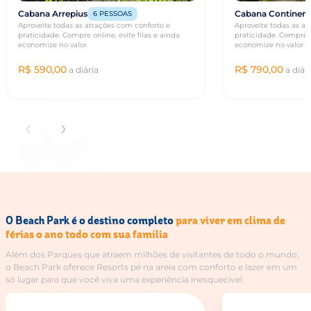
Cabana Arrepius
Cabana Continen
6 PESSOAS
Aproveite todas as atrações com conforto e
Aproveite todas as at
praticidade. Compre online, evite filas e ainda
praticidade. Compre on
economize no valor.
economize no valor.
R$ 590,00
R$ 790,00
a diária
a diár
‹
›
O Beach Park é o destino completo
para viver em clima de
férias o ano todo com sua família
Além dos Parques que atraem milhões de visitantes de todo o mundo,
o Beach Park oferece Resorts pé na areia com conforto e lazer em um
só lugar para que você viva uma experiência inesquecível.