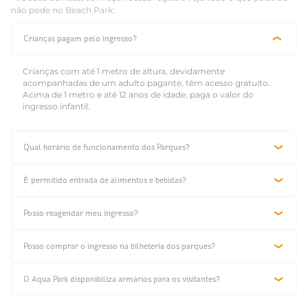
não pode no Beach Park:
Crianças pagam pelo ingresso?
Crianças com até 1 metro de altura, devidamente
acompanhadas de um adulto pagante, têm acesso gratuito.
Acima de 1 metro e até 12 anos de idade, paga o valor do
ingresso infantil.
Qual horário de funcionamento dos Parques?
Bilheteria do Aqua Park abre às 10h30 e o Parque opera das
11h às 17h.
É permitido entrada de alimentos e bebidas?
O Parque Arvorar opera das 09h às 17h.
A entrada com alimentos ou bebidas não é permitida, a
menos que você tenha restrições alimentares comprovadas
Posso reagendar meu ingresso?
por um laudo médico apresentado na entrada.
O reagendamento pode ser realizado pelo site, caso o
ingresso esteja dentro da validade de uso.
Posso comprar o ingresso na bilheteria dos parques?
Sim, porém os valores dos ingressos praticados na bilheteria
podem ser diferentes do preço antecipado do site.
O Aqua Park disponibiliza armários para os visitantes?
Sim, o parque aluga armários mediante pagamento de