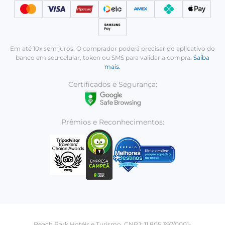
Em até 10x sem juros. O comprador poderá precisar do aplicativo do
banco em seu celular, token ou SMS para validar a compra.
Saiba
mais.
Certificados e Segurança:
Prêmios e Reconhecimentos:
Beach Park Hotéis e Turismo. CNPJ: 11.805.397/0001-