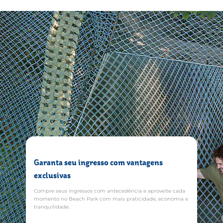
R$35,00 por armário pequeno e R$70,00 por armário grande.
No ato do aluguel, você também deverá disponibilizar um
"caução garantia" de R$25, que será devolvido ao cliente no
momento da devolução das chaves, mais R$5 do cartão
consumo. Lembrando que o aluguel de armários está sujeito
à disponibilidade.
Garanta seu ingresso com vantagens
exclusivas
Compre seus ingressos com antecedência e aproveite cada
momento no Beach Park com mais praticidade, economia e
tranquilidade.