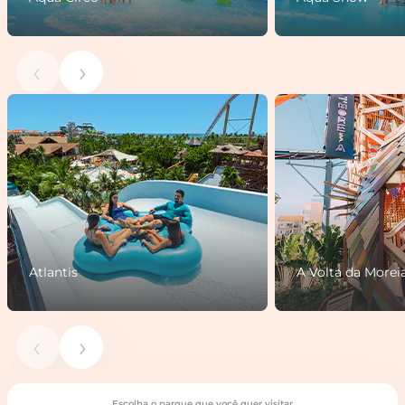
‹
›
Atlantis
A Volta da Morei
‹
›
Escolha o parque que você quer visitar