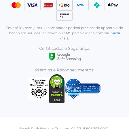
Em até 10x sem juros. O comprador poderá precisar do aplicativo do
banco em seu celular, token ou SMS para validar a compra.
Saiba
mais.
Certificados e Segurança:
Prêmios e Reconhecimentos:
Beach Park Hotéis e Turismo. CNPJ: 11.805.397/0001-