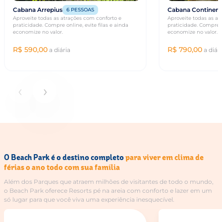
Cabana Arrepius
Cabana Continen
6 PESSOAS
Aproveite todas as atrações com conforto e
Aproveite todas as at
praticidade. Compre online, evite filas e ainda
praticidade. Compre on
economize no valor.
economize no valor.
R$ 590,00
R$ 790,00
a diária
a diár
‹
›
O Beach Park é o destino completo
para viver em clima de
férias o ano todo com sua família
Além dos Parques que atraem milhões de visitantes de todo o mundo,
o Beach Park oferece Resorts pé na areia com conforto e lazer em um
só lugar para que você viva uma experiência inesquecível.