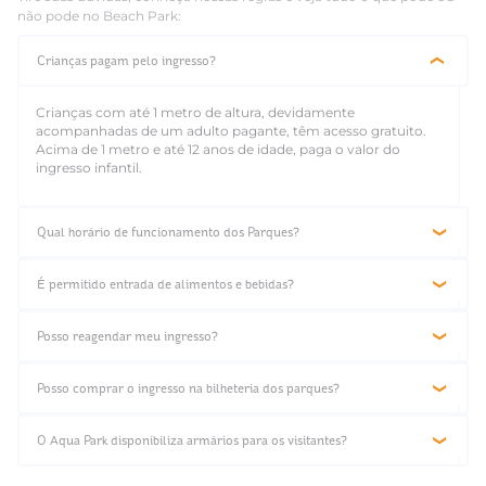
não pode no Beach Park:
Crianças pagam pelo ingresso?
Crianças com até 1 metro de altura, devidamente
acompanhadas de um adulto pagante, têm acesso gratuito.
Acima de 1 metro e até 12 anos de idade, paga o valor do
ingresso infantil.
Qual horário de funcionamento dos Parques?
Bilheteria do Aqua Park abre às 10h30 e o Parque opera das
11h às 17h.
É permitido entrada de alimentos e bebidas?
O Parque Arvorar opera das 09h às 17h.
A entrada com alimentos ou bebidas não é permitida, a
menos que você tenha restrições alimentares comprovadas
Posso reagendar meu ingresso?
por um laudo médico apresentado na entrada.
O reagendamento pode ser realizado pelo site, caso o
ingresso esteja dentro da validade de uso.
Posso comprar o ingresso na bilheteria dos parques?
Sim, porém os valores dos ingressos praticados na bilheteria
podem ser diferentes do preço antecipado do site.
O Aqua Park disponibiliza armários para os visitantes?
Sim, o parque aluga armários mediante pagamento de