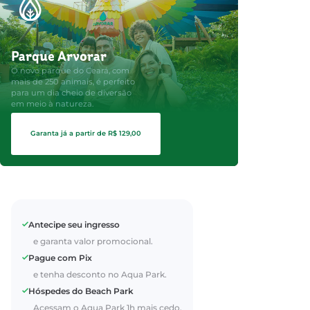
Parque Arvorar
O novo parque do Ceará, com
mais de 250 animais, é perfeito
para um dia cheio de diversão
em meio à natureza.
Garanta já a partir de R$ 129,00
Antecipe seu ingresso
e garanta valor promocional.
Pague com Pix
e tenha desconto no Aqua Park.
Hóspedes do Beach Park
Acessam o Aqua Park 1h mais cedo.