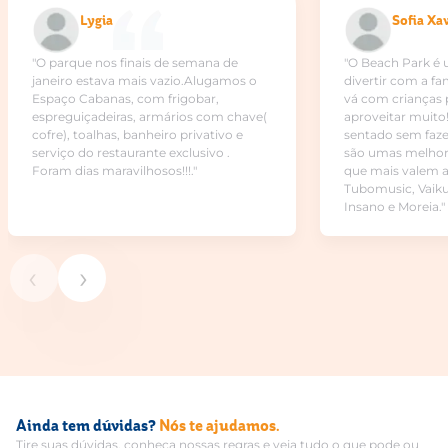
Lygia
Sofia Xa
"O parque nos finais de semana de
"O Beach Park é 
janeiro estava mais vazio.Alugamos o
divertir com a f
Espaço Cabanas, com frigobar,
vá com crianças 
espreguiçadeiras, armários com chave(
aproveitar muito!
cofre), toalhas, banheiro privativo e
sentado sem faze
serviço do restaurante exclusivo .
são umas melhore
Foram dias maravilhosos!!!."
que mais valem a
Tubomusic, Vaiku
Insano e Moreia."
‹
›
Ainda tem dúvidas?
Nós te ajudamos.
Tire suas dúvidas, conheça nossas regras e veja tudo o que pode ou