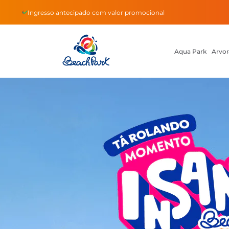
‹
omocional
Pague com Pix e garant
Aqua Park
Arvor