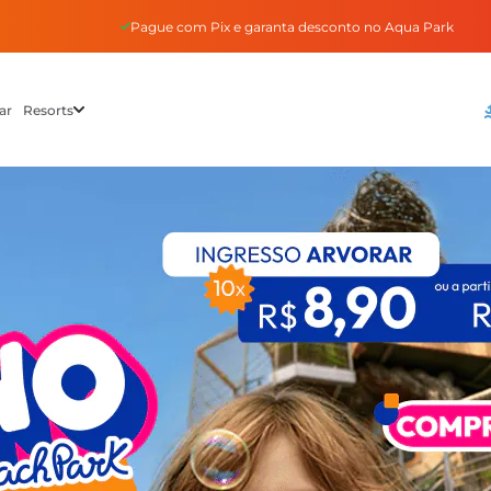
a desconto no Aqua Park
Parcele em at
ar
Resorts