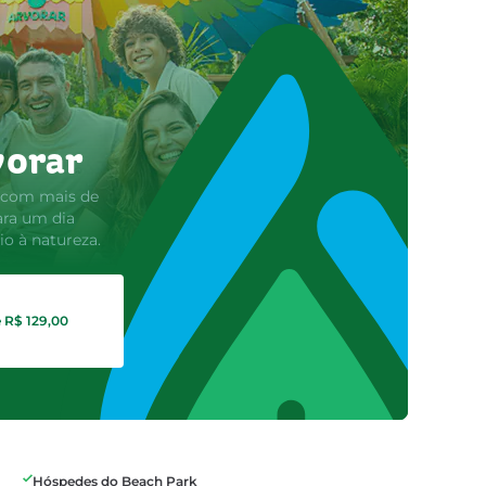
vorar
 com mais de
ara um dia
o à natureza.
e R$ 129,00
Hóspedes do Beach Park