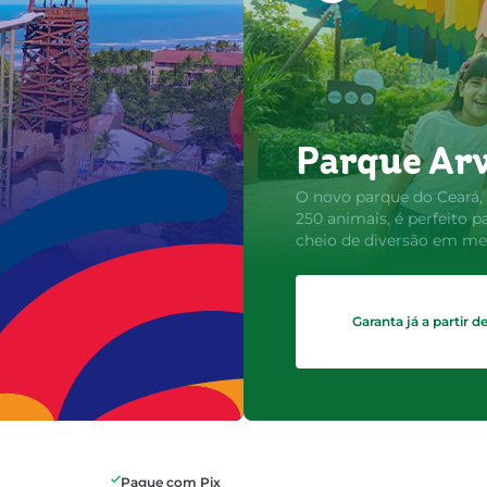
Parque Ar
O novo parque do Ceará,
250 animais, é perfeito p
cheio de diversão em mei
Garanta já a partir d
Pague com Pix